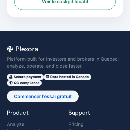
Voir le cockpit locatif
Plexora
Platform built for investors and brokers in Quebec:
analyze, operate, and close faster.
Secure payment
Data hosted in Canada
QC compliance
Commencer l'essai gratuit
Product
Support
Analyze
Pricing