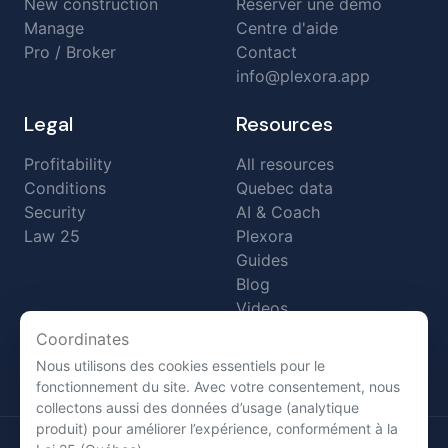
New construction
Réserver une démo
Manage
Centre d'aide
Pro / Broker
Contact
info@plexora.app
Legal
Resources
Profitability
All resources
Conditions
Quebec data
Security
AI & Coach
Law 25
Plexora
Guides
Blog
Videos
Case studies
Coordinates
FAQ
Nous utilisons des cookies essentiels pour le
Changelog
fonctionnement du site. Avec votre consentement, nous
collectons aussi des données d’usage (analytique
produit) pour améliorer l’expérience, conformément à la
© 2026 Plexora. All rights reserved.