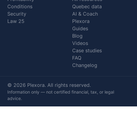
Conditions
Quebec data
Security
AI & Coach
Law 25
Plexora
Guides
Blog
Videos
Case studies
FAQ
Changelog
© 2026 Plexora. All rights reserved.
Information only — not certified financial, tax, or legal
advice.