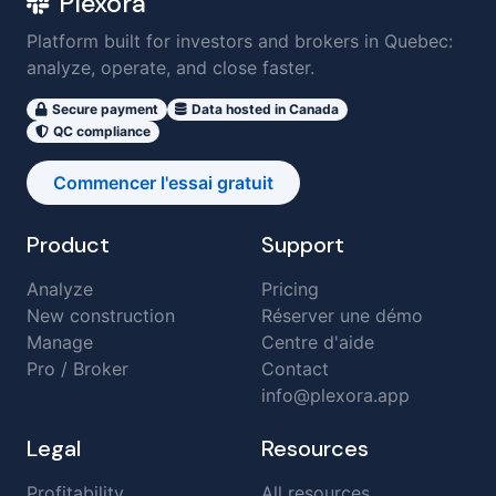
Plexora
Platform built for investors and brokers in Quebec:
analyze, operate, and close faster.
Secure payment
Data hosted in Canada
QC compliance
Commencer l'essai gratuit
Product
Support
Analyze
Pricing
New construction
Réserver une démo
Manage
Centre d'aide
Pro / Broker
Contact
info@plexora.app
Legal
Resources
Profitability
All resources